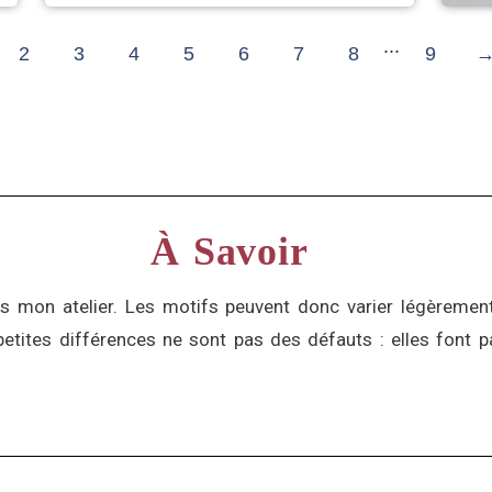
...
2
3
4
5
6
7
8
9
À Savoir
s mon atelier. Les motifs peuvent donc varier légèrement 
etites différences ne sont pas des défauts : elles font p