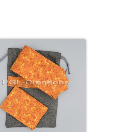
46,00
€
Cravate & Pochette - Moutarde