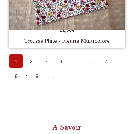
12,90
€
Trousse Plate - Fleurie Multicolore
1
2
3
4
5
6
7
...
8
9
→
À Savoir