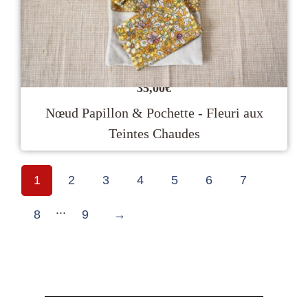
35,00
€
Nœud Papillon & Pochette - Fleuri aux
Teintes Chaudes
1
2
3
4
5
6
7
...
8
9
→