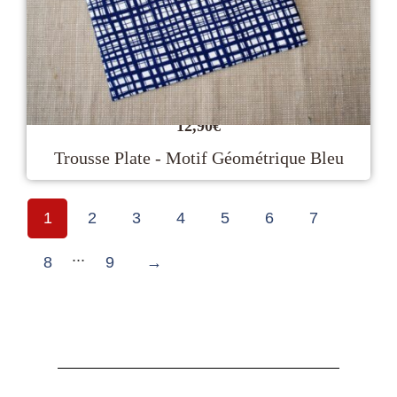
12,90
€
Trousse Plate - Motif Géométrique Bleu
1
2
3
4
5
6
7
...
8
9
→