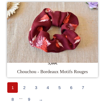
5,00
€
Chouchou - Bordeaux Motifs Rouges
1
2
3
4
5
6
7
...
8
9
→