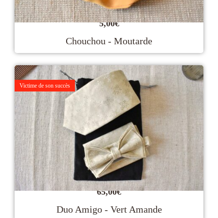
5,00
€
Chouchou - Moutarde
Victime de son succès
65,00
€
Duo Amigo - Vert Amande