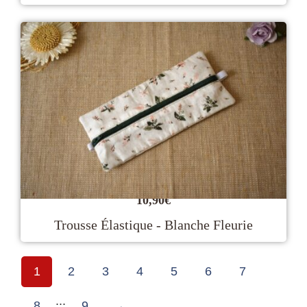
10,90
€
Trousse Élastique - Blanche Fleurie
1
2
3
4
5
6
7
...
8
9
→