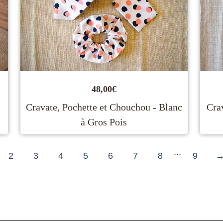
48,00
€
Cravate, Pochette et Chouchou - Blanc
Crav
à Gros Pois
...
2
3
4
5
6
7
8
9