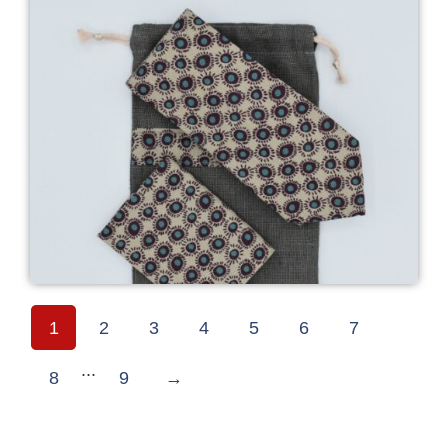
46,00
€
Cravate & Pochette - Beige Rond Chocolat
1
2
3
4
5
6
7
...
8
9
→